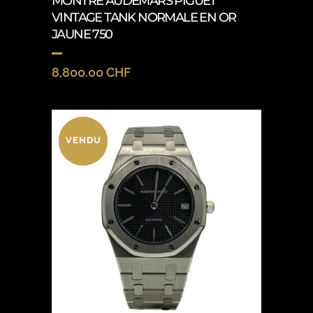
MONTRE AUDEMARS PIGUET
VINTAGE TANK NORMALE EN OR
JAUNE 750
8,800.00
CHF
VENDU
VENDU