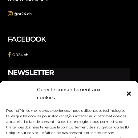
@or24.ch
FACEBOOK
OR24.ch
NEWSLETTER
Ne manquez pas les promotions et les nouveautés que
Gérer le consentement aux
nous réservons à nos fidèles abonnés.
cookies
Pour offrir les meilleures expériences, nous utilisons des technologies
telles que les cookies pour stocker et/ou accéder aux informations des
appareils. Le fait de consentir à ces technologies nous permettra de
traiter des données telles que le comportement de navigation ou les ID
Votre adresse de messagerie est uniquement utilisée pour vous
uniques sur ce site. Le fait de ne pas consentir ou de retirer son
envoyer notre lettre d'information ainsi que des informations