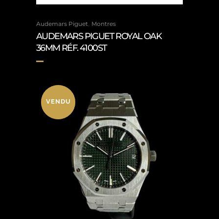
,
Audemars Piguet
Montres
AUDEMARS PIGUET ROYAL OAK
36MM RÉF. 4100ST
VENDU
VENDU