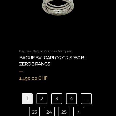
,
,
Bagues
Bijoux
Grandes Marques
BAGUE BVLGARI OR GRIS 750 B-
ZERO 3 RANGS
1,490.00
CHF
1
2
3
4
…
23
24
25