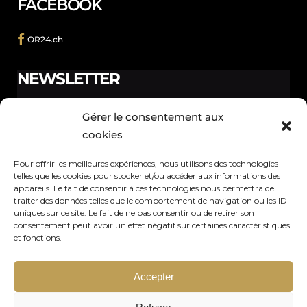
FACEBOOK
OR24.ch
NEWSLETTER
Ne manquez pas les promotions et les nouveautés que
Gérer le consentement aux
nous réservons à nos fidèles abonnés.
cookies
Pour offrir les meilleures expériences, nous utilisons des technologies
telles que les cookies pour stocker et/ou accéder aux informations des
appareils. Le fait de consentir à ces technologies nous permettra de
traiter des données telles que le comportement de navigation ou les ID
Votre adresse de messagerie est uniquement utilisée pour vous
uniques sur ce site. Le fait de ne pas consentir ou de retirer son
envoyer notre lettre d'information ainsi que des informations
consentement peut avoir un effet négatif sur certaines caractéristiques
et fonctions.
concernant nos activités. Vous pouvez à tout moment utiliser le lien
de désabonnement intégré dans chacun de nos mails.
Accepter