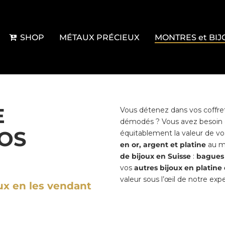
SHOP
MÉTAUX PRÉCIEUX
MONTRES et BIJ
GRANDES MAR
E
Vous détenez dans vos coffret
BAGUES
démodés ? Vous avez besoin d
VOS
BOUCLES D’ORE
équitablement la valeur de vo
en or, argent et platine
au me
BRACELETS
de bijoux en Suisse
:
bagues e
vos
autres bijoux en platine
BROCHES
valeur sous l’œil de notre exp
ux en les vendant
COLLIER/PENDE
PARURES