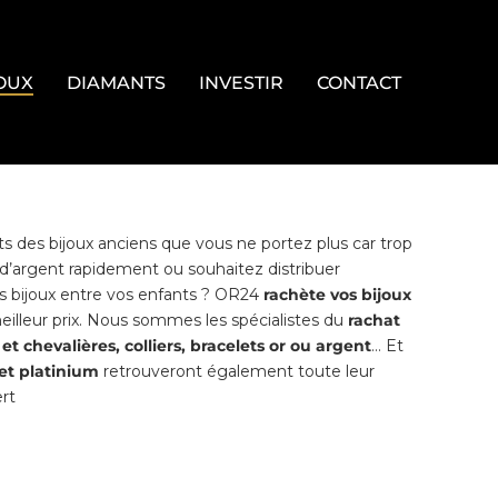
OUX
DIAMANTS
INVESTIR
CONTACT
QUES
BOUTONS DE MANCHETTE
s des bijoux anciens que vous ne portez plus car trop
CHARMS
’argent rapidement ou souhaitez distribuer
ILLES
PIÈCES ET MÉDAILLES
s bijoux entre vos enfants ? OR24
rachète vos bijoux
illeur prix. Nous sommes les spécialistes du
rachat
PORTE-CLES
t chevalières, colliers, bracelets or ou argent
… Et
 et platinium
retrouveront également toute leur
PINCES À BILLETS
ert
NTIF
STYLOS