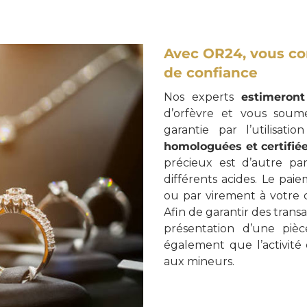
Avec OR24, vous con
de confiance
Nos experts
estimeront
d’orfèvre et vous soume
garantie par l’utilisat
homologuées et certifié
précieux est d’autre p
différents acides. Le pa
ou par virement à votre c
Afin de garantir des trans
présentation d’une pièc
également que l’activité
aux mineurs.