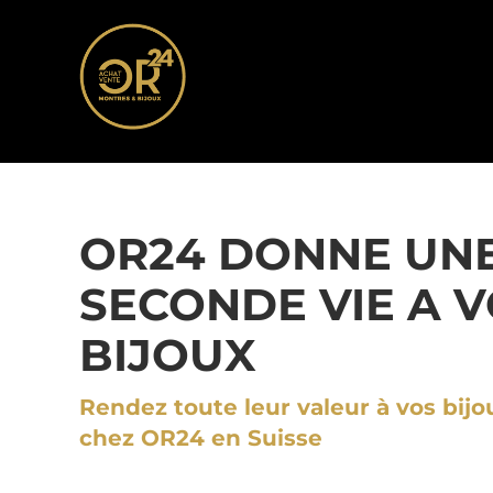
OR24 DONNE UN
SECONDE VIE A 
BIJOUX
Rendez toute leur valeur à vos bijo
chez OR24 en Suisse