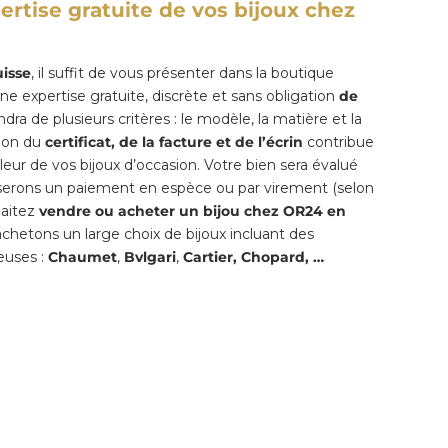
rtise gratuite de vos bijoux chez
uisse
, il suffit de vous présenter dans la boutique
e expertise gratuite, discrète et sans obligation
de
ra de plusieurs critères : le modèle, la matière et la
tion du
certificat, de la facture et de l’écrin
contribue
ur de vos bijoux d’occasion. Votre bien sera évalué
serons un paiement en espèce ou par virement (selon
haitez
vendre ou
acheter un bijou
chez OR24
en
chetons un large choix de bijoux incluant des
euses :
Chaumet
,
Bvlgari
,
Cartier, Chopard, …