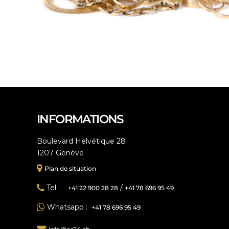
INFORMATIONS
Boulevard Helvétique 28
1207 Genève
Plan de situation
Tel :
/
+41 22 900 28 28
+41 78 696 95 49
Whatsapp :
+41 78 696 95 49