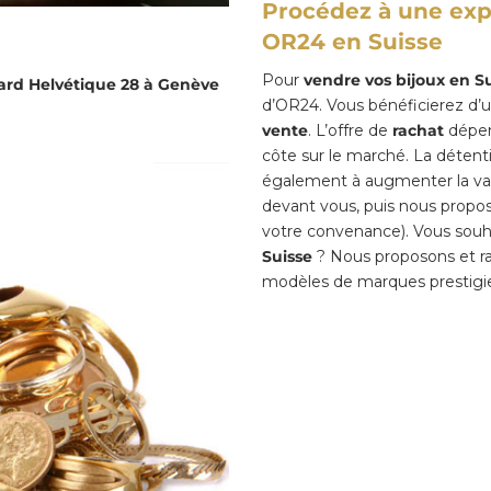
Procédez à une expe
OR24 en Suisse
Pour
vendre vos bijoux en S
ard Helvétique 28 à Genève
d’OR24. Vous bénéficierez d’un
vente
. L’offre de
rachat
dépend
côte sur le marché. La déten
également à augmenter la vale
devant vous, puis nous propo
votre convenance). Vous sou
Suisse
? Nous proposons et ra
modèles de marques prestigi