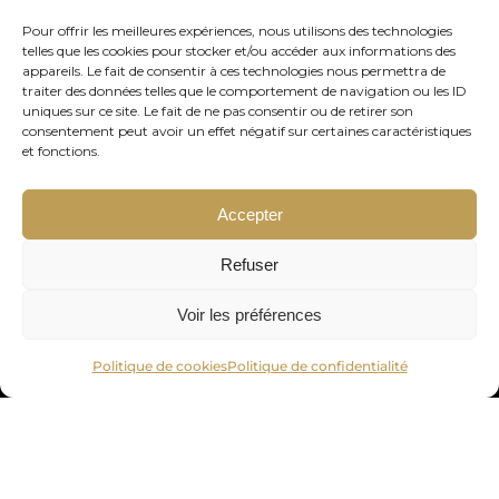
Pour offrir les meilleures expériences, nous utilisons des technologies
telles que les cookies pour stocker et/ou accéder aux informations des
appareils. Le fait de consentir à ces technologies nous permettra de
traiter des données telles que le comportement de navigation ou les ID
Votre adresse de messagerie est uniquement utilisée pour vous
uniques sur ce site. Le fait de ne pas consentir ou de retirer son
envoyer notre lettre d'information ainsi que des informations
consentement peut avoir un effet négatif sur certaines caractéristiques
et fonctions.
concernant nos activités. Vous pouvez à tout moment utiliser le lien
de désabonnement intégré dans chacun de nos mails.
Accepter
Refuser
Voir les préférences
Politique de cookies
Politique de confidentialité
© OR24 – 2023
Fiscalité
|
Conditions générales
|
Mentions légales
Politique de confidentialité
|
Politique de cookies