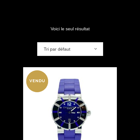
Voici le seul résultat
Tri par défaut
VENDU
VENDU