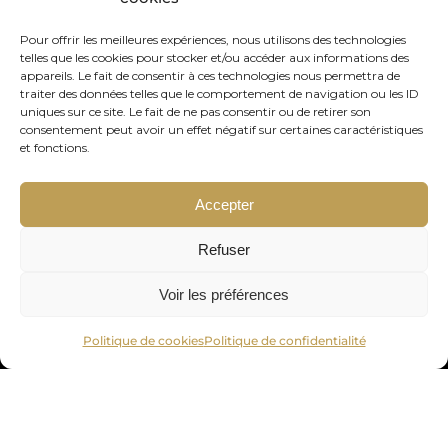
Pour offrir les meilleures expériences, nous utilisons des technologies
telles que les cookies pour stocker et/ou accéder aux informations des
appareils. Le fait de consentir à ces technologies nous permettra de
traiter des données telles que le comportement de navigation ou les ID
Votre adresse de messagerie est uniquement utilisée pour vous
uniques sur ce site. Le fait de ne pas consentir ou de retirer son
envoyer notre lettre d'information ainsi que des informations
consentement peut avoir un effet négatif sur certaines caractéristiques
et fonctions.
concernant nos activités. Vous pouvez à tout moment utiliser le lien
de désabonnement intégré dans chacun de nos mails.
Accepter
Refuser
Voir les préférences
Politique de cookies
Politique de confidentialité
© OR24 – 2023
Fiscalité
|
Conditions générales
|
Mentions légales
Politique de confidentialité
|
Politique de cookies