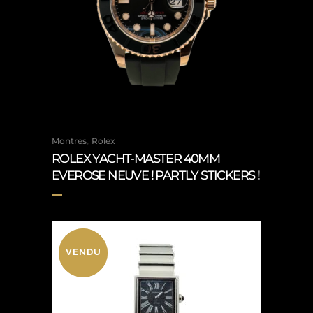
,
Montres
Rolex
ROLEX YACHT-MASTER 40MM
EVEROSE NEUVE ! PARTLY STICKERS !
VENDU
VENDU