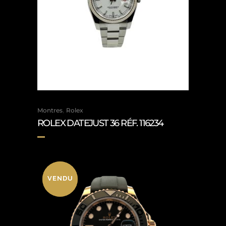
,
Montres
Rolex
ROLEX DATEJUST 36 RÉF. 116234
VENDU
VENDU