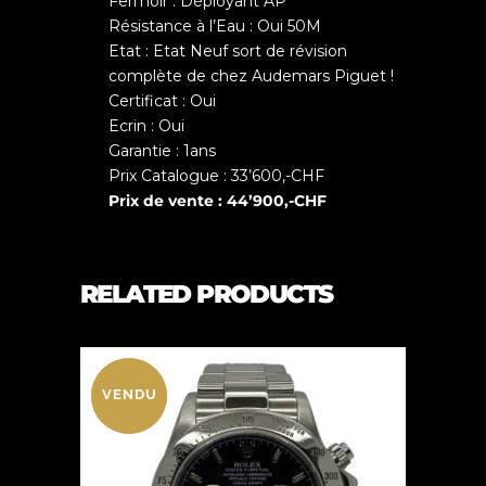
Fermoir : Déployant AP
Résistance à l’Eau : Oui 50M
Etat : Etat Neuf sort de révision
complète de chez Audemars Piguet !
Certificat : Oui
Ecrin : Oui
Garantie : 1ans
Prix Catalogue : 33’600,-CHF
Prix de vente : 44’900,-CHF
RELATED PRODUCTS
VENDU
VENDU