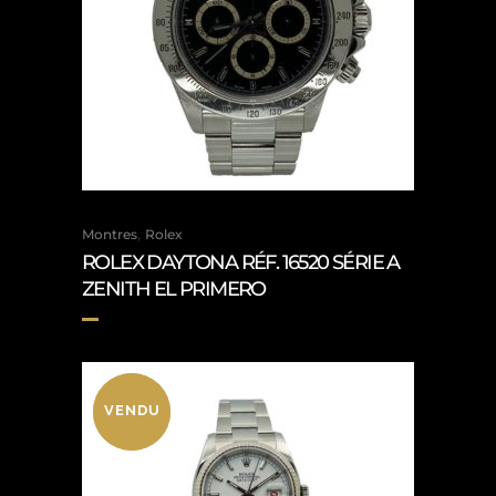
,
Montres
Rolex
ROLEX DAYTONA RÉF. 16520 SÉRIE A
ZENITH EL PRIMERO
VENDU
VENDU