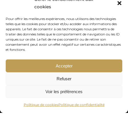
nous réservons à nos fidèles abonnés.
cookies
Pour offrir les meilleures expériences, nous utilisons des technologies
telles que les cookies pour stocker et/ou accéder aux informations des
appareils. Le fait de consentir à ces technologies nous permettra de
traiter des données telles que le comportement de navigation ou les ID
Votre adresse de messagerie est uniquement utilisée pour vous
uniques sur ce site. Le fait de ne pas consentir ou de retirer son
envoyer notre lettre d'information ainsi que des informations
consentement peut avoir un effet négatif sur certaines caractéristiques
et fonctions.
concernant nos activités. Vous pouvez à tout moment utiliser le lien
de désabonnement intégré dans chacun de nos mails.
Accepter
Refuser
Voir les préférences
Politique de cookies
Politique de confidentialité
© OR24 – 2023
Fiscalité
|
Conditions générales
|
Mentions légales