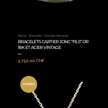
,
,
Bijoux
Bracelets
Grandes Marques
BRACELETS CARTIER JONC “FILS” OR
18K ET ACIER VINTAGE
3,750.00
CHF
VENDU
VENDU