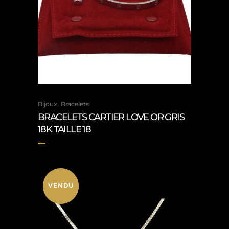
,
Bijoux
Bracelets
BRACELETS CARTIER LOVE OR GRIS
18K TAILLE 18
VENDU
VENDU