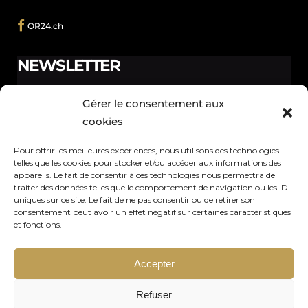
OR24.ch
NEWSLETTER
Ne manquez pas les promotions et les nouveautés que
Gérer le consentement aux
nous réservons à nos fidèles abonnés.
cookies
Pour offrir les meilleures expériences, nous utilisons des technologies
telles que les cookies pour stocker et/ou accéder aux informations des
appareils. Le fait de consentir à ces technologies nous permettra de
traiter des données telles que le comportement de navigation ou les ID
Votre adresse de messagerie est uniquement utilisée pour vous
uniques sur ce site. Le fait de ne pas consentir ou de retirer son
envoyer notre lettre d'information ainsi que des informations
consentement peut avoir un effet négatif sur certaines caractéristiques
et fonctions.
concernant nos activités. Vous pouvez à tout moment utiliser le lien
de désabonnement intégré dans chacun de nos mails.
Accepter
Refuser