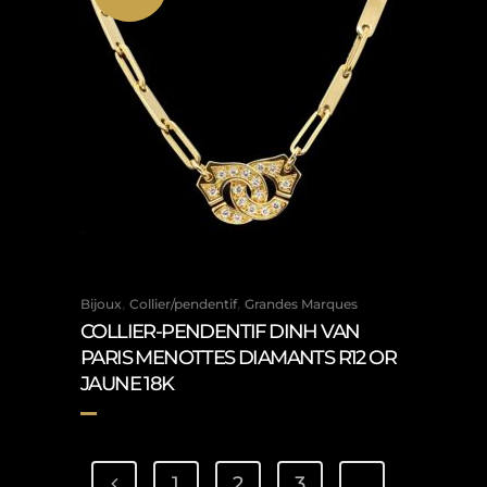
,
,
Bijoux
Collier/pendentif
Grandes Marques
COLLIER-PENDENTIF DINH VAN
PARIS MENOTTES DIAMANTS R12 OR
JAUNE 18K
1
2
3
…