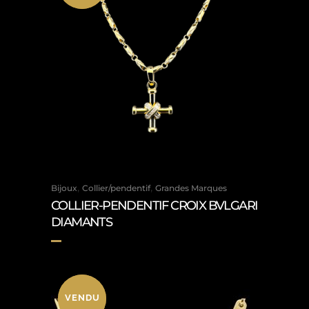
,
,
Bijoux
Collier/pendentif
Grandes Marques
COLLIER-PENDENTIF CROIX BVLGARI
DIAMANTS
VENDU
VENDU