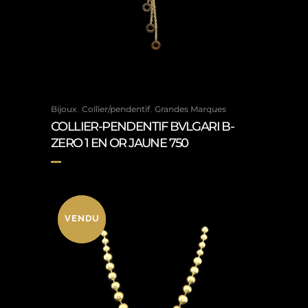
,
,
Bijoux
Collier/pendentif
Grandes Marques
COLLIER-PENDENTIF BVLGARI B-
ZERO 1 EN OR JAUNE 750
VENDU
VENDU