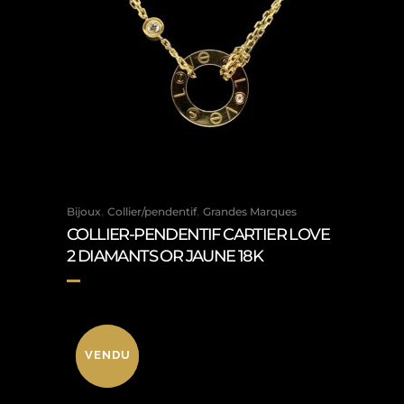
,
,
Bijoux
Collier/pendentif
Grandes Marques
COLLIER-PENDENTIF CARTIER LOVE
2 DIAMANTS OR JAUNE 18K
VENDU
VENDU