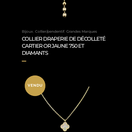
,
,
Bijoux
Collier/pendentif
Grandes Marques
COLLIER DRAPERIE DE DÉCOLLETÉ
CARTIER OR JAUNE 750 ET
DIAMANTS
VENDU
VENDU