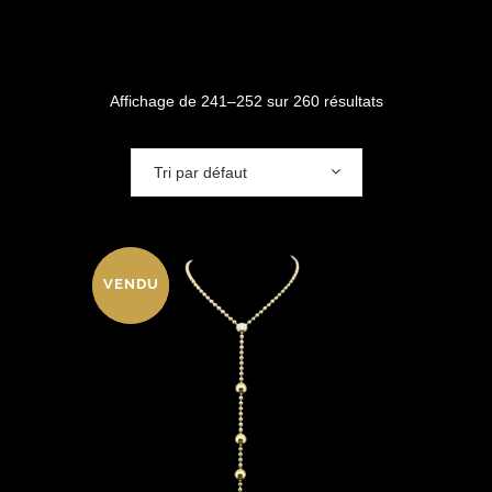
Affichage de 241–252 sur 260 résultats
Tri par défaut
VENDU
VENDU