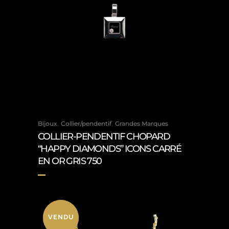
,
,
Bijoux
Collier/pendentif
Grandes Marques
COLLIER-PENDENTIF CHOPARD
“HAPPY DIAMONDS” ICONS CARRÉ
EN OR GRIS 750
VENDU
VENDU