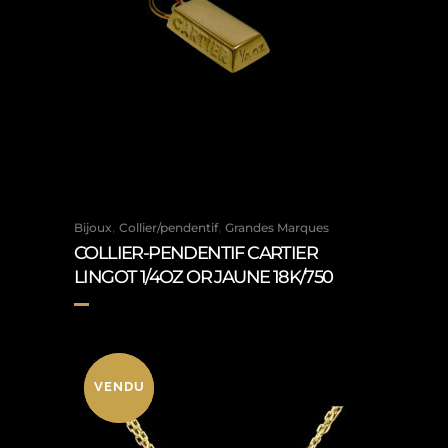
,
,
Bijoux
Collier/pendentif
Grandes Marques
COLLIER-PENDENTIF CARTIER
LINGOT 1/4OZ OR JAUNE 18K/750
VENDU
VENDU