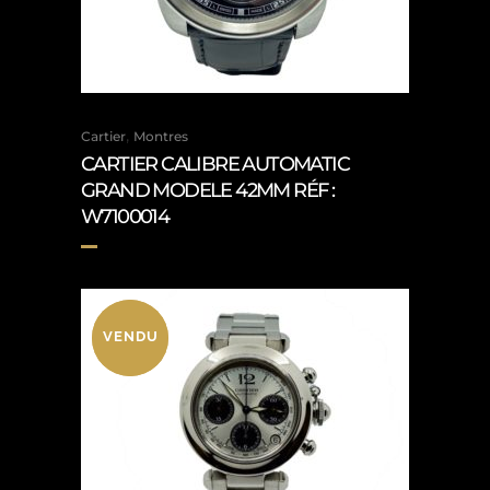
,
Cartier
Montres
CARTIER CALIBRE AUTOMATIC
GRAND MODELE 42MM RÉF :
W7100014
VENDU
VENDU