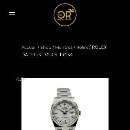
Accueil
/
Shop
/
Montres
/
Rolex
/ ROLEX
DATEJUST 36 Réf. 116234
🔍