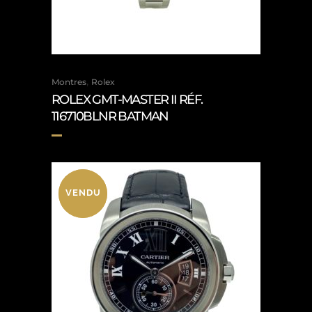
,
Montres
Rolex
ROLEX GMT-MASTER II RÉF.
116710BLNR BATMAN
VENDU
VENDU