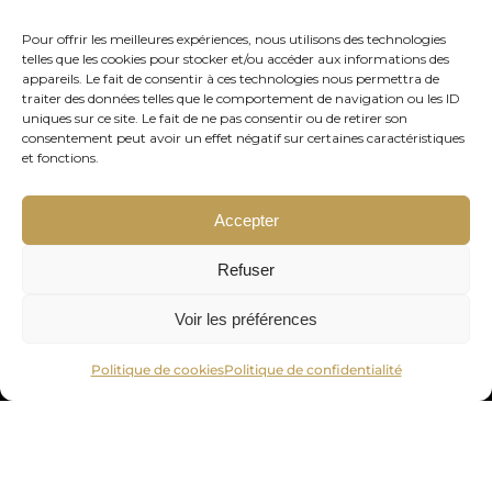
Pour offrir les meilleures expériences, nous utilisons des technologies
telles que les cookies pour stocker et/ou accéder aux informations des
appareils. Le fait de consentir à ces technologies nous permettra de
traiter des données telles que le comportement de navigation ou les ID
Votre adresse de messagerie est uniquement utilisée pour vous
uniques sur ce site. Le fait de ne pas consentir ou de retirer son
envoyer notre lettre d'information ainsi que des informations
consentement peut avoir un effet négatif sur certaines caractéristiques
et fonctions.
concernant nos activités. Vous pouvez à tout moment utiliser le lien
de désabonnement intégré dans chacun de nos mails.
Accepter
Refuser
Voir les préférences
Politique de cookies
Politique de confidentialité
© OR24 – 2023
Fiscalité
|
Conditions générales
|
Mentions légales
Politique de confidentialité
|
Politique de cookies